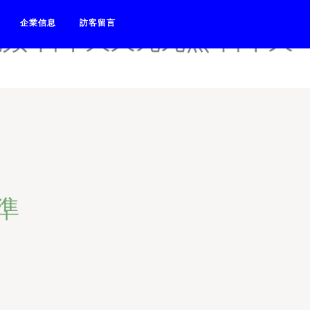
-日本精品在线观看-日本九视
企業信息
訪客留言
频-日本久久九九热-日本久
準