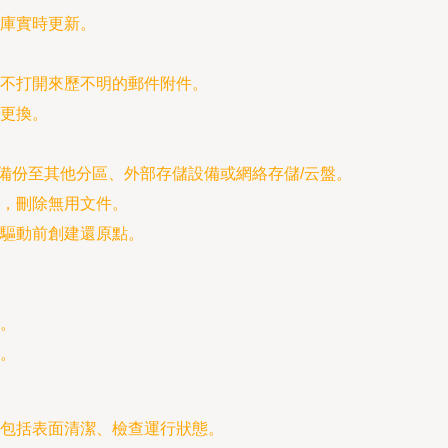
庫實時更新。
不打開來歷不明的郵件附件。
更換。
備份至其他分區、外部存儲設備或網絡存儲/云盤。
，刪除無用文件。
驅動前創建還原點。
。
。
包括表面清潔、檢查運行狀態。