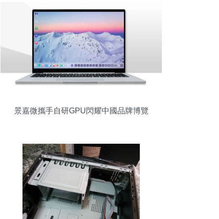
景嘉微攜手自研GPU閃耀中國品牌博覽
會，國產筆記本煥發新活力