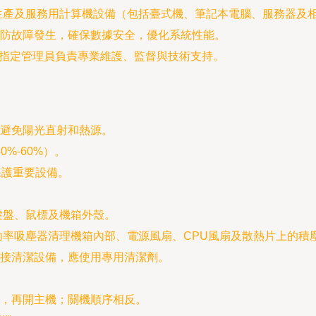
生產及服務用計算機設備（包括臺式機、筆記本電腦、服務器及
防故障發生，確保數據安全，優化系統性能。
或指定管理員負責專業維護、監督與技術支持。
避免陽光直射和熱源。
%-60%）。
保護重要設備。
鍵盤、鼠標及機箱外殼。
功率吸塵器清理機箱內部、電源風扇、CPU風扇及散熱片上的積
接清潔設備，應使用專用清潔劑。
，再開主機；關機順序相反。