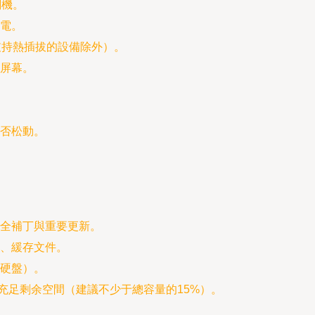
關機。
電。
支持熱插拔的設備除外）。
屏幕。
否松動。
全補丁與重要更新。
、緩存文件。
硬盤）。
充足剩余空間（建議不少于總容量的15%）。