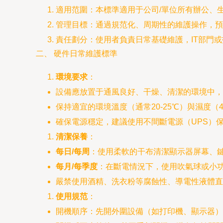
適用范圍：本標準適用于公司/單位所有辦公、
管理目標：通過規范化、周期性的維護操作，預
責任劃分：使用者負責日常基礎維護，IT部門
二、 硬件日常維護標準
環境要求
：
設備應放置于通風良好、干燥、清潔的環境中，
保持適宜的環境溫度（通常20-25℃）與濕度（40
確保電源穩定，建議使用不間斷電源（UPS）
清潔保養
：
每日/每周
：使用柔軟的干布清潔顯示器屏幕、
每月/每季度
：在斷電情況下，使用吹氣球或小
嚴禁使用酒精、洗衣粉等腐蝕性、導電性液體直
使用規范
：
開機順序：先開外圍設備（如打印機、顯示器）