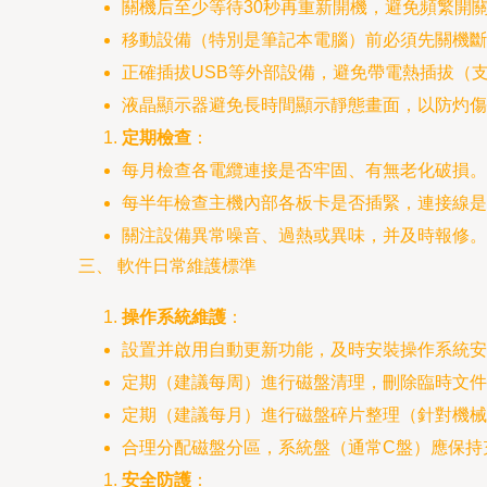
關機后至少等待30秒再重新開機，避免頻繁開
移動設備（特別是筆記本電腦）前必須先關機斷
正確插拔USB等外部設備，避免帶電熱插拔（
液晶顯示器避免長時間顯示靜態畫面，以防灼傷
定期檢查
：
每月檢查各電纜連接是否牢固、有無老化破損。
每半年檢查主機內部各板卡是否插緊，連接線是
關注設備異常噪音、過熱或異味，并及時報修。
三、 軟件日常維護標準
操作系統維護
：
設置并啟用自動更新功能，及時安裝操作系統安
定期（建議每周）進行磁盤清理，刪除臨時文件
定期（建議每月）進行磁盤碎片整理（針對機械
合理分配磁盤分區，系統盤（通常C盤）應保持
安全防護
：