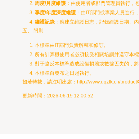
周度/月度維護
：由使用者或部門管理員執行，
季度/年度深度維護
：由IT部門或專業人員進行
維護記錄
：應建立維護日志，記錄維護日期、內
五、 附則
本標準由IT部門負責解釋和修訂。
所有計算機使用者必須接受相關培訓并遵守本標
對于違反本標準造成設備損壞或數據丟失的，將
本標準自發布之日起執行。
如若轉載，請注明出處：http://www.uqzfk.cn/product/8
更新時間：2026-06-19 12:00:52