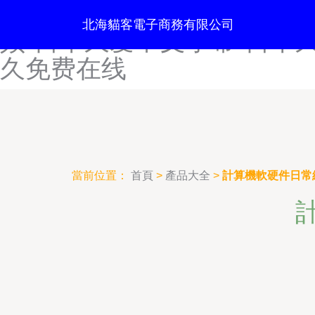
日本精品一区二区-日本精品
北海貓客電子商務有限公司
频-日本久爱中文字幕-日本
久免费在线
當前位置：
首頁
>
產品大全
>
計算機軟硬件日常